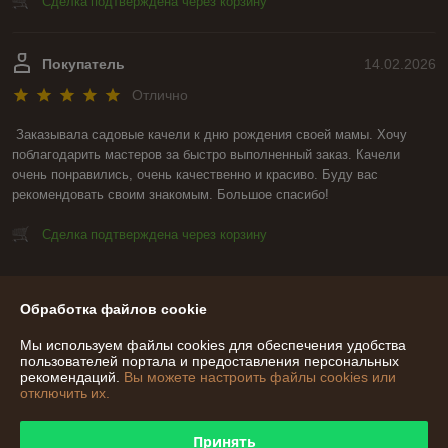
Сделка подтверждена через корзину
Покупатель
14.02.2026
Отлично
Заказывала садовые качели к дню рождения своей мамы. Хочу 
поблагодарить мастеров за быстро выполненный заказ. Качели 
очень понравились, очень качественно и красиво. Буду вас 
рекомендовать своим знакомым. Большое спасибо!
Сделка подтверждена через корзину
Показать все отзывы
Обработка файлов cookie
Мы используем файлы cookies для обеспечения удобства
О нас
пользователей портала и предоставления персональных
рекомендаций.
Вы можете настроить файлы cookies или
отключить их.
Контакты
Принять
Доставка и оплата