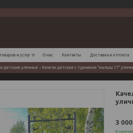
товаров и услуг
О нас
Контакты
Доставка и отплата
и детские уличные
Качели детские с турником "малыш 17" улич
Каче
улич
3 000
В наличи