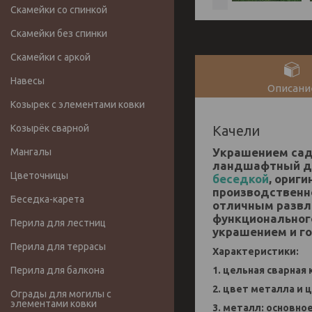
Скамейки со спинкой
Скамейки без спинки
Скамейки с аркой
Навесы
Описани
Козырек с элементами ковки
Козырёк сварной
Качели
Украшением сад
Мангалы
ландшафтный ди
Цветочницы
беседкой
, ориг
производственн
Беседка-карета
отличным развле
функционального
Перила для лестниц
украшением и г
Перила для террасы
Характеристики:
1. цельная сварная
Перила для балкона
2. цвет металла и 
Ограды для могилы с
элементами ковки
3. металл: основно