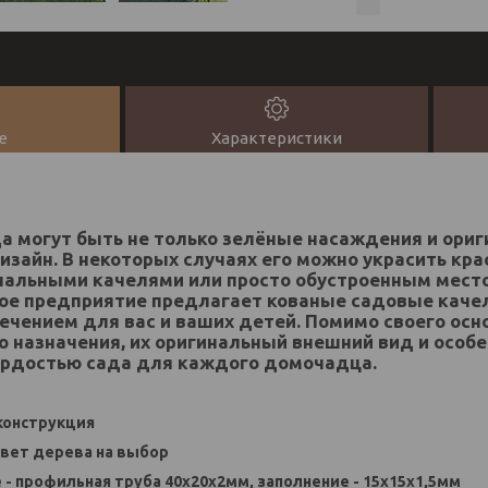
е
Характеристики
а могут быть не только зелёные насаждения и ори
зайн. В некоторых случаях его можно украсить кр
инальными качелями или просто обустроенным мест
ое предприятие предлагает кованые садовые качел
чением для вас и ваших детей. Помимо своего осн
 назначения, их оригинальный внешний вид и особ
ордостью сада для каждого домочадца.
 конструкция
цвет дерева на выбор
е - профильная труба 40х20х2мм, заполнение - 15х15х1,5мм