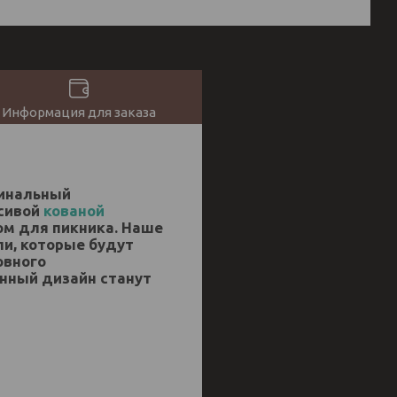
Информация для заказа
гинальный
асивой
кованой
ом для пикника. Наше
и, которые будут
овного
енный дизайн станут