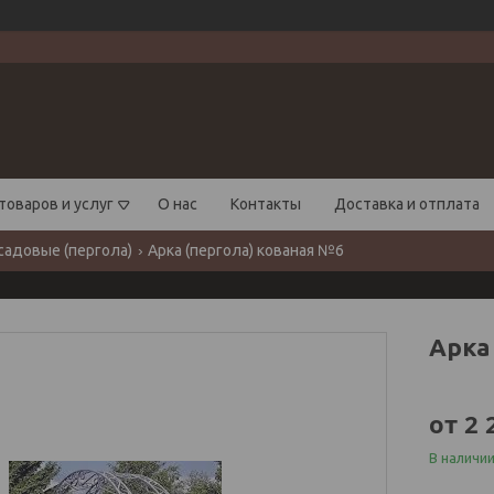
товаров и услуг
О нас
Контакты
Доставка и отплата
садовые (пергола)
Арка (пергола) кованая №6
Арка
от
2 
В наличи