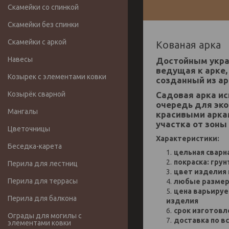
Скамейки со спинкой
Скамейки без спинки
Скамейки с аркой
Кованая арка
Навесы
Достойным украш
ведущая к арке,
Козырек с элементами ковки
созданный из ар
Садовая арка ис
Козырёк сварной
очередь для эк
Мангалы
красивыми аркам
участка от зоны
Цветочницы
Характеристики:
Беседка-карета
цельная сварн
покраска: гру
Перила для лестниц
цвет изделия 
Перила для террасы
любые разме
цена варьируе
Перила для балкона
изделия
срок изготовл
Ограды для могилы с
доставка по в
элементами ковки