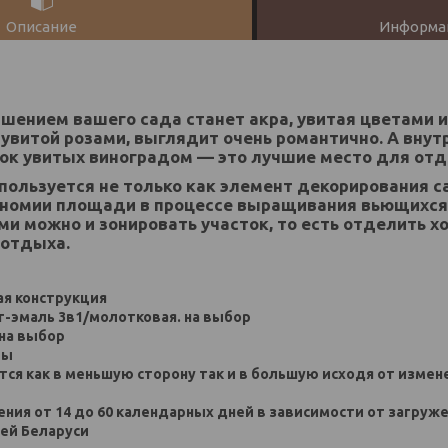
Описание
Информац
ением вашего сада станет акра, увитая цветами и
 увитой розами, выглядит очень романтично. А внут
ок увитых виноградом — это лучшие место для отд
пользуется не только как элемент декорирования са
ономии площади в процессе выращивания вьющихся
и можно и зонировать участок, то есть отделить х
 отдыха.
ая конструкция
нт-эмаль 3в1/молотковая. на выбор
на выбор
ры
тся как в меньшую сторону так и в большую исходя от изме
ения от 14 до 60 календарных дней в зависимости от загруж
сей Беларуси