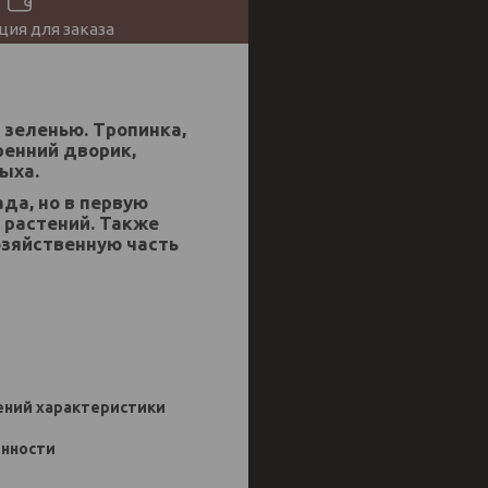
ия для заказа
 зеленью. Тропинка,
ренний дворик,
ыха.
да, но в первую
 растений. Также
озяйственную часть
нений характеристики
енности