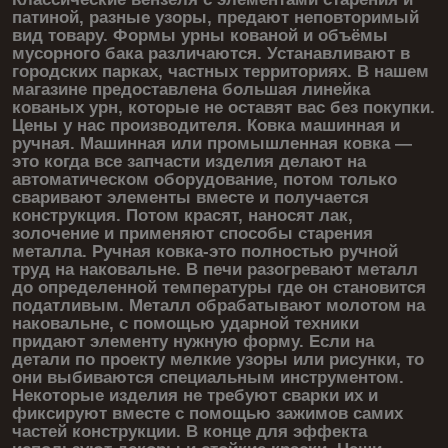
патиной, разные узоры, предают неповторимый
вид товару. Формы урны кованой и объёмы
мусорного бака различаются. Устанавливают в
городских парках, частных территориях. В нашем
магазине предоставлена большая линейка
кованых урн, которые не оставят вас без покупки.
Цены у нас производителя. Ковка машинная и
ручная. Машинная или промышленная ковка —
это когда все запчасти изделия делают на
автоматическом оборудование, потом только
сваривают элементы вместе и получается
конструкция. Потом красят, наносят лак,
золочение и применяют способы старения
металла. Ручная ковка-это полностью ручной
труд на наковальне. В печи разогревают металл
до определенной температуры где он становится
податливым. Металл обрабатывают молотом на
наковальне, с помощью ударной техники
придают элементу нужную форму. Если на
детали по проекту мелкие узоры или рисунки, то
они выбиваются специальным инструментом.
Некоторые изделия не требуют сварки их и
фиксируют вместе с помощью зажимов самих
частей конструкции. В конце для эффекта