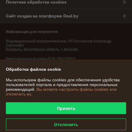
Политика обработки cookies
Сайт создан на платформе Deal.by
Информация для покупателя
Индивидуальный предприниматель:
ИП Богомолов Александр
Сергеевич
Беларусь, Могилёвская область, г. Могилёв
Регистрационный номер ЕГР: 791183053
УНП: 791183053
Обработка файлов cookie
Регистрационный орган: Администрация октябрьского района г.
Мы используем файлы cookies для обеспечения удобства
Могилёва
пользователей портала и предоставления персональных
рекомендаций.
Вы можете настроить файлы cookies или
Дата регистрации компании: 19.12.2019
отключить их.
Принять
Отклонить