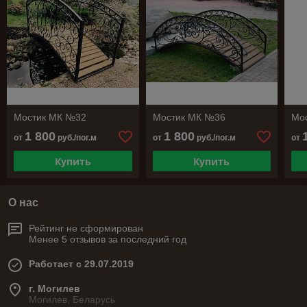
Мостик МК №32
Мостик МК №36
Мо
1 800
1 800
от
руб./пог.м
от
руб./пог.м
от
Купить
Купить
О нас
Рейтинг не сформирован
Менее 5 отзывов за последний год
Работает с 29.07.2019
г. Могилев
Могилев, Беларусь