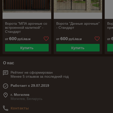
Ворота "МПА арочные со
Ворота "Дачные арочные"
Во
встроенной калиткой" -
- Стандарт
пря
Стандарт
600
600
от
руб./кв.м
от
руб./кв.м
от
Купить
Купить
О нас
Рейтинг не сформирован
Менее 5 отзывов за последний год
Работает с 29.07.2019
г. Могилев
Могилев, Беларусь
Контакты