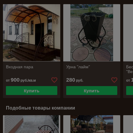
Входная пара
Урна "лайм"
Бес
"В
900
280
от
руб./кв.м
руб.
от
Купить
Купить
Подобные товары компании