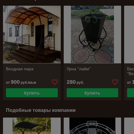
Входная пара
Урна "лайм"
Бес
"В
900
280
от
руб./кв.м
руб.
от
Купить
Купить
Подобные товары компании