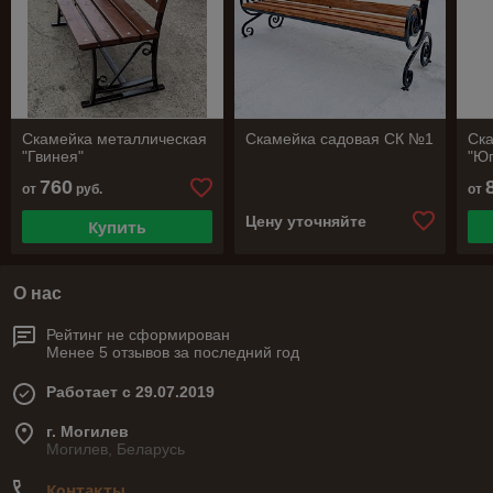
Скамейка металлическая
Скамейка садовая СК №1
Ск
"Гвинея"
"Ю
760
от
руб.
от
Цену уточняйте
Купить
О нас
Рейтинг не сформирован
Менее 5 отзывов за последний год
Работает с 29.07.2019
г. Могилев
Могилев, Беларусь
Контакты