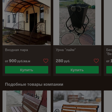
Входная пара
Урна "лайм"
Бес
"В
900
280
от
руб./кв.м
руб.
от
Купить
Купить
Подобные товары компании