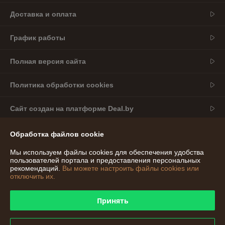
Доставка и оплата
График работы
Полная версия сайта
Политика обработки cookies
Сайт создан на платформе Deal.by
Обработка файлов cookie
Информация для покупателя
Индивидуальный предприниматель:
ИП Богомолов Александр
Мы используем файлы cookies для обеспечения удобства
Сергеевич
пользователей портала и предоставления персональных
Беларусь, Могилёвская область, г. Могилёв
рекомендаций.
Вы можете настроить файлы cookies или
отключить их.
Регистрационный номер ЕГР: 791183053
УНП: 791183053
Принять
Регистрационный орган: Администрация октябрьского района г.
Могилёва