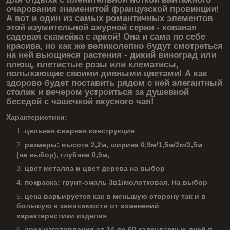
очарования знаменитой французской провинции!
А вот и один из самых романтичных элементов
этой изумительной ажурной серии - кованая
садовая скамейка с аркой! Она и сама по себе
красива, но как же великолепно будут смотреться
на ней вьющиеся растения - дикий виноград или
плющ, плетистые розы или клематисы,
полыхающие своими дивными цветами! А как
здорово будет поставить рядом с ней элегантный
столик и вечером устроиться за душевной
беседой с чашечкой вкусного чая!
Характеристики:
цельная сварная конструкция
размеры: высота 2,2м, ширина 0,9м/1,5м/2м/2,5м
(на выбор), глубина 0,5м,
цвет металла и цвет дерева на выбор
покраска: грунт-эмаль 3в1/молотковая. На выбор
цена варьируется как в меньшую сторону так и в
большую в зависимости от изменений
характеристики изделия
срок изготовления от 14 до 60 календарных дней в