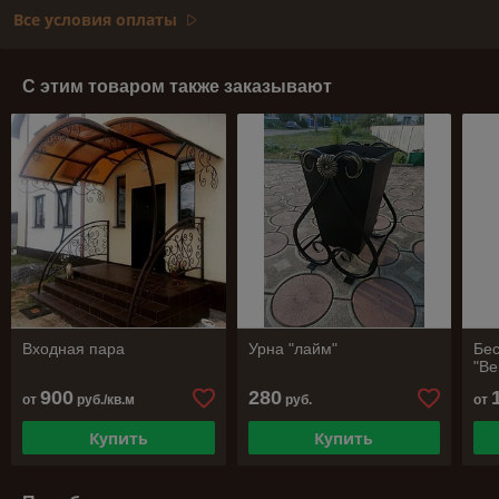
Все условия оплаты
С этим товаром также заказывают
Входная пара
Урна "лайм"
Бес
"В
900
280
от
руб./кв.м
руб.
от
Купить
Купить