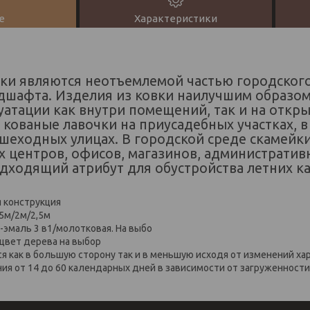
е
Характеристики
ки являются неотъемлемой частью городского
дшафта. Изделия из ковки наилучшим образо
уатации как внутри помещений, так и на откр
кованые лавочки на приусадебных участках, в 
шеходных улицах. В городской среде скамейк
х центров, офисов, магазинов, администрати
одходящий атрибут для обустройства летних ка
я конструкция
,5м/2м/2,5м
-эмаль 3 в1/молотковая. На выбо
 цвет дерева на выбор
ся как в большую сторону так и в меньшую исходя от изменений х
ния от 14 до 60 календарных дней в зависимости от загруженности