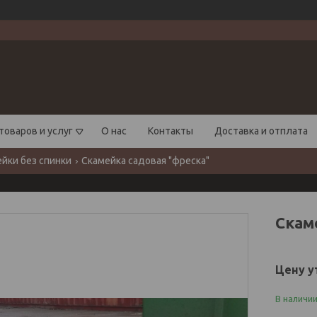
товаров и услуг
О нас
Контакты
Доставка и отплата
йки без спинки
Скамейка садовая "фреска"
Скам
Цену у
В наличи