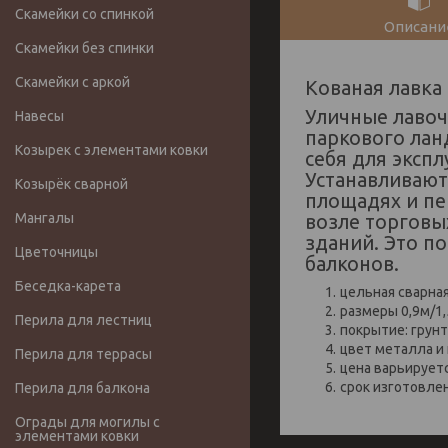
Скамейки со спинкой
Описани
Скамейки без спинки
Скамейки с аркой
Кованая лавка
Уличные лавоч
Навесы
паркового лан
Козырек с элементами ковки
себя для экспл
Устанавливают 
Козырёк сварной
площадях и пе
Мангалы
возле торговы
зданий. Это п
Цветочницы
балконов.
Беседка-карета
цельная сварна
размеры 0,9м/1
Перила для лестниц
покрытие: грунт
цвет металла и
Перила для террасы
цена варьирует
срок изготовле
Перила для балкона
Ограды для могилы с
элементами ковки