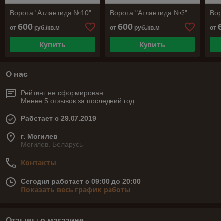
Ворота "Атлантида №10"
Ворота "Атлантида №3"
Вор
600
600
от
руб./кв.м
от
руб./кв.м
от
Купить
Купить
О нас
Рейтинг не сформирован
Менее 5 отзывов за последний год
Работает с 29.07.2019
г. Могилев
Могилев, Беларусь
Контакты
Сегодня работает с 09:00 до 20:00
Показать весь график работы
Отзывы о магазине