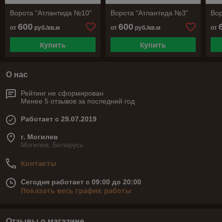
Ворота "Атлантида №10"
Ворота "Атлантида №3"
Вор
600
600
от
руб./кв.м
от
руб./кв.м
от
Купить
Купить
О нас
Рейтинг не сформирован
Менее 5 отзывов за последний год
Работает с 29.07.2019
г. Могилев
Могилев, Беларусь
Контакты
Сегодня работает с 09:00 до 20:00
Показать весь график работы
Отзывы о магазине