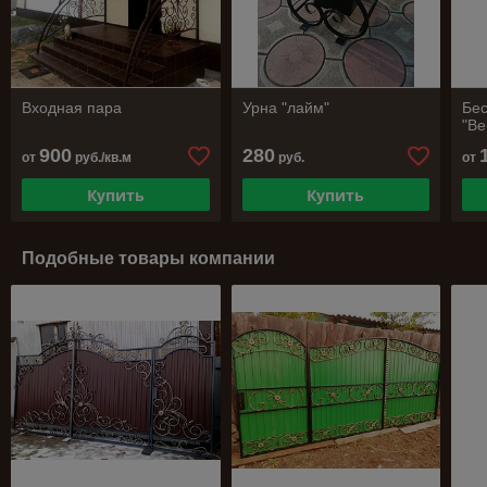
Входная пара
Урна "лайм"
Бес
"В
900
280
от
руб./кв.м
руб.
от
Купить
Купить
Подобные товары компании