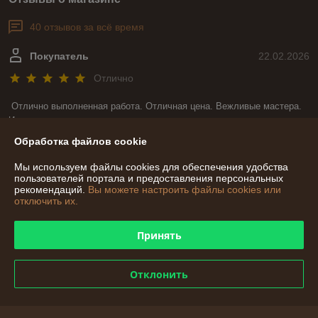
40 отзывов за всё время
Покупатель
22.02.2026
Отлично
Отлично выполненная работа. Отличная цена. Вежливые мастера. 
И что не мало важно, при изготовлении моего заказа мастера всегда 
были на связи и уточняли все детали. Большое спасибо за такую 
Обработка файлов cookie
красоту.
Мы используем файлы cookies для обеспечения удобства
Сделка подтверждена через корзину
пользователей портала и предоставления персональных
рекомендаций.
Вы можете настроить файлы cookies или
отключить их.
Покупатель
14.02.2026
Принять
Отлично
Заказывала садовые качели к дню рождения своей мамы. Хочу 
Отклонить
поблагодарить мастеров за быстро выполненный заказ. Качели 
очень понравились, очень качественно и красиво. Буду вас 
рекомендовать своим знакомым. Большое спасибо!