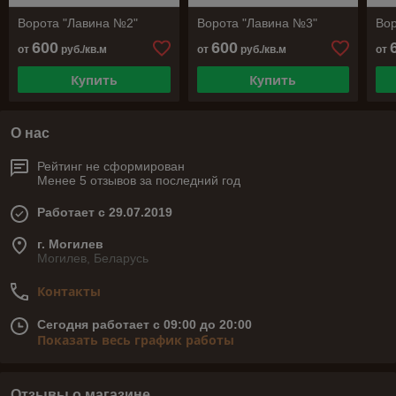
Ворота "Лавина №2"
Ворота "Лавина №3"
Вор
600
600
от
руб./кв.м
от
руб./кв.м
от
Купить
Купить
О нас
Рейтинг не сформирован
Менее 5 отзывов за последний год
Работает с 29.07.2019
г. Могилев
Могилев, Беларусь
Контакты
Сегодня работает с 09:00 до 20:00
Показать весь график работы
Отзывы о магазине