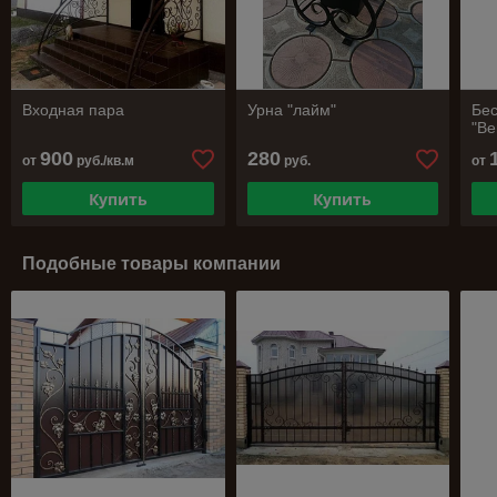
Входная пара
Урна "лайм"
Бес
"В
900
280
от
руб./кв.м
руб.
от
Купить
Купить
Подобные товары компании