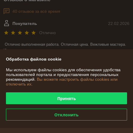
40 отзывов за всё время
Покупатель
22.02.2026
Отлично
Отлично выполненная работа. Отличная цена. Вежливые мастера. 
И что не мало важно, при изготовлении моего заказа мастера всегда 
были на связи и уточняли все детали. Большое спасибо за такую 
Обработка файлов cookie
красоту.
Мы используем файлы cookies для обеспечения удобства
Сделка подтверждена через корзину
пользователей портала и предоставления персональных
рекомендаций.
Вы можете настроить файлы cookies или
отключить их.
Покупатель
14.02.2026
Принять
Отлично
Заказывала садовые качели к дню рождения своей мамы. Хочу 
Отклонить
поблагодарить мастеров за быстро выполненный заказ. Качели 
очень понравились, очень качественно и красиво. Буду вас 
рекомендовать своим знакомым. Большое спасибо!