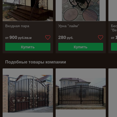
Входная пара
Урна "лайм"
Бес
"В
900
280
от
руб./кв.м
руб.
от
Купить
Купить
Подобные товары компании