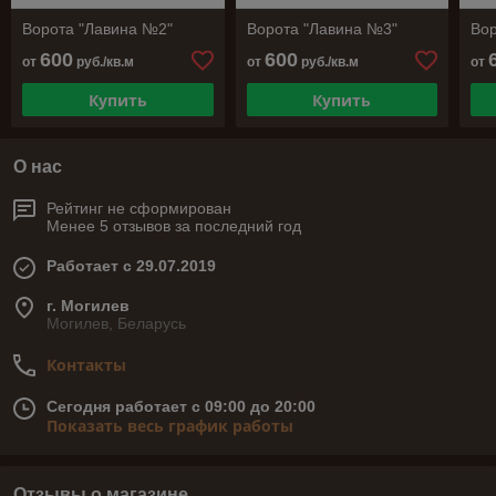
Ворота "Лавина №2"
Ворота "Лавина №3"
Вор
600
600
от
руб./кв.м
от
руб./кв.м
от
Купить
Купить
О нас
Рейтинг не сформирован
Менее 5 отзывов за последний год
Работает с 29.07.2019
г. Могилев
Могилев, Беларусь
Контакты
Сегодня работает с 09:00 до 20:00
Показать весь график работы
Отзывы о магазине