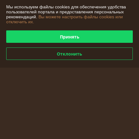
Мы используем файлы cookies для обеспечения удобства
Сделка подтверждена через корзину
пользователей портала и предоставления персональных
рекомендаций.
Вы можете настроить файлы cookies или
отключить их.
Покупатель
14.02.2026
Принять
Отлично
Заказывала садовые качели к дню рождения своей мамы. Хочу 
Отклонить
поблагодарить мастеров за быстро выполненный заказ. Качели 
очень понравились, очень качественно и красиво. Буду вас 
рекомендовать своим знакомым. Большое спасибо!
Сделка подтверждена через корзину
Показать все отзывы
О нас
Контакты