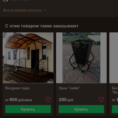
Все условия оплаты
С этим товаром также заказывают
Входная пара
Урна "лайм"
Бес
"В
900
280
от
руб./кв.м
руб.
от
Купить
Купить