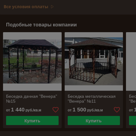
Все условия оплаты
Подобные товары компании
Беседка дачная "Венера"
Беседка металлическая
Бес
№15
"Венера" №11
"В
1 440
1 500
от
руб./кв.м
от
руб./кв.м
от
Купить
Купить