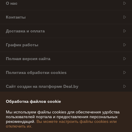
О нас
Контакты
Доставка и оплата
График работы
Полная версия сайта
Политика обработки cookies
Сайт создан на платформе Deal.by
Обработка файлов cookie
Информация для покупателя
Мы используем файлы cookies для обеспечения удобства
Индивидуальный предприниматель:
ИП Богомолов Александр
Сергеевич
пользователей портала и предоставления персональных
Беларусь, Могилёвская область, г. Могилёв
рекомендаций.
Вы можете настроить файлы cookies или
отключить их.
Регистрационный номер ЕГР: 791183053