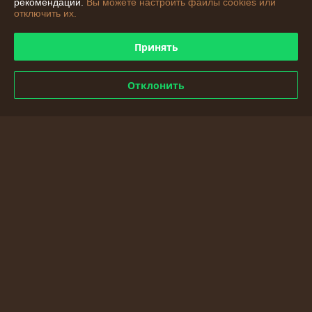
рекомендаций.
Вы можете настроить файлы cookies или
О нас
отключить их.
Контакты
Принять
Доставка и оплата
Отклонить
График работы
Полная версия сайта
Политика обработки cookies
Сайт создан на платформе Deal.by
Информация для покупателя
Индивидуальный предприниматель:
ИП Богомолов Александр
Сергеевич
Беларусь, Могилёвская область, г. Могилёв
Регистрационный номер ЕГР: 791183053