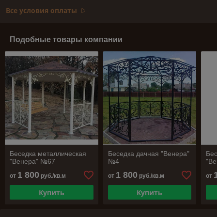
Все условия оплаты
Подобные товары компании
Беседка металлическая
Беседка дачная "Венера"
Бес
"Венера" №67
№4
"В
1 800
1 800
от
руб./кв.м
от
руб./кв.м
от
Купить
Купить