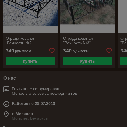
Ограда кованая
Ограда кованая
Огр
"Вечность №2"
"Вечность №3"
"Ве
340
340
34
руб./пог.м
руб./пог.м
Купить
Купить
О нас
Рейтинг не сформирован
Менее 5 отзывов за последний год
Работает с 29.07.2019
г. Могилев
Могилев, Беларусь