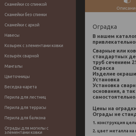
Скамейки со спинкой
Описани
Скамейки без спинки
Скамейки с аркой
Оградка
Навесы
В нашем катало
привлекательной
Козырек с элементами ковки
Сварные или ков
стандартных де
Козырёк сварной
труб сечением 2
Мангалы
Окраска
Изделие окраши
Цветочницы
Установка
Установка сварн
Беседка-карета
основания, а та
самостоятельно
Перила для лестниц
Перила для террасы
Цены на оградки
Ограды не стан
Перила для балкона
1. конструкция цел
Ограды для могилы с
2. цвет металла на
элементами ковки