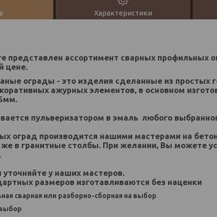
е
Характеристики
ге представлен ассортимент сварных профильных о
 цене.
аные ограды - это изделия сделанные из простых 
коративных ажурных элементов, в основном изгото
5мм.
вается пульверизатором в эмаль любого выбранног
ых оград производится нашими мастерами на бетон
к же в гранитные столбы. При желании, Вы можете у
.
 уточняйте у наших мастеров.
дартных размеров изготавливаются без наценки
ьная сварная или разборно-сборная на выбор
 выбор