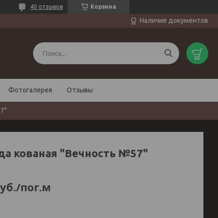
40 отзывов
Корзина
Наличие документов
Фотогалерея
Отзывы
7"
да кованая "Вечность №57"
уб.
/пог.м
и