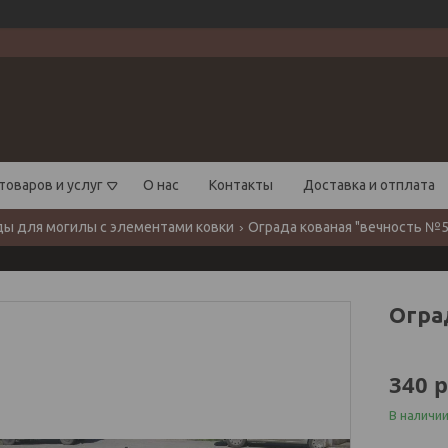
товаров и услуг
О нас
Контакты
Доставка и отплата
ы для могилы с элементами ковки
Ограда кованая "вечность №5
Огра
340
р
В наличи