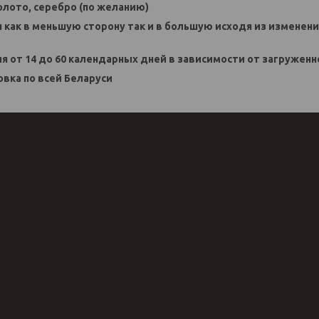
золото, серебро (по желанию)
я как в меньшую сторону так и в большую исходя из изменен
ия от 14 до 60 календарных дней в зависимости от загруженн
овка по всей Беларуси