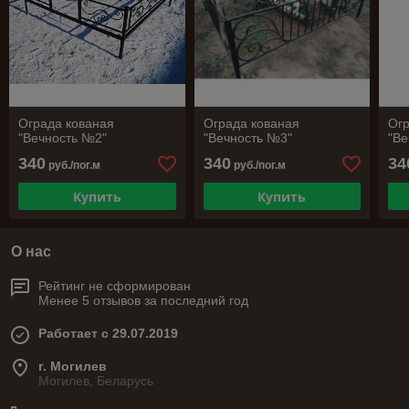
Ограда кованая
Ограда кованая
Огр
"Вечность №2"
"Вечность №3"
"Ве
340
340
34
руб./пог.м
руб./пог.м
Купить
Купить
О нас
Рейтинг не сформирован
Менее 5 отзывов за последний год
Работает с 29.07.2019
г. Могилев
Могилев, Беларусь