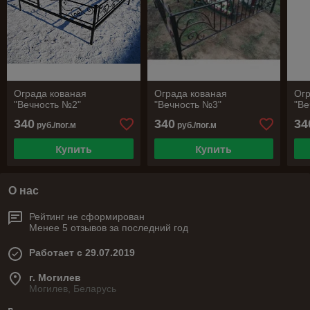
Ограда кованая
Ограда кованая
Огр
"Вечность №2"
"Вечность №3"
"Ве
340
340
34
руб./пог.м
руб./пог.м
Купить
Купить
О нас
Рейтинг не сформирован
Менее 5 отзывов за последний год
Работает с 29.07.2019
г. Могилев
Могилев, Беларусь