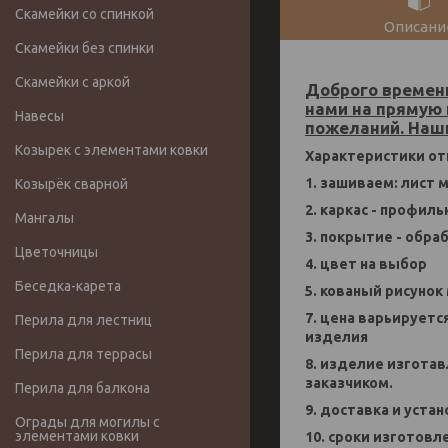
Скамейки со спинкой
Описани
Скамейки без спинки
Скамейки с аркой
Доброго времени
нами на прямую 
Навесы
пожеланий. Наши
Козырек с элементами ковки
Характеристики от
1. зашиваем: лист
Козырёк сварной
2. каркас - профиль
Мангалы
3. покрытие - обр
Цветочницы
4. цвет на выбор
Беседка-карета
5. кованый рисуно
7. цена варьируетс
Перила для лестниц
изделия
Перила для террасы
8. изделие изгота
заказчиком.
Перила для балкона
9. доставка и уста
Ограды для могилы с
элементами ковки
10. сроки изготовл