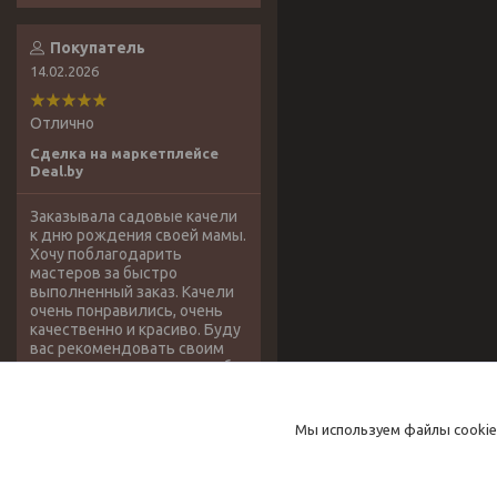
Покупатель
14.02.2026
Отлично
Сделка на маркетплейсе
Deal.by
Заказывала садовые качели
к дню рождения своей мамы.
Хочу поблагодарить
мастеров за быстро
выполненный заказ. Качели
очень понравились, очень
качественно и красиво. Буду
вас рекомендовать своим
знакомым. Большое спасибо!
Садовые качели СК №2
Мы используем файлы cookie
Хорошее
обслуживание