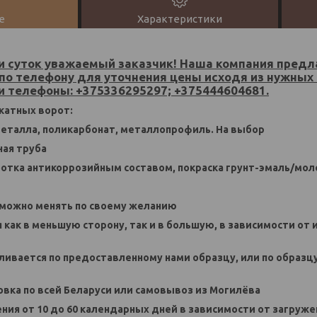
е
Характеристики
 суток уважаемый заказчик! Наша компания предла
по телефону для уточнения цены исходя из нужных
 телефоны: +375336295297; +375444604681.
катных ворот:
 металла, поликарбонат, металлопрофиль. На выбор
ная труба
аботка антикоррозийным составом, покраска грунт-эмаль/мол
к можно менять по своему желанию
я как в меньшую сторону, так и в большую, в зависимости о
вливается по предоставленному нами образцу, или по образ
новка по всей Беларуси или самовывоз из Могилёва
ения от 10 до 60 календарных дней в зависимости от загруж