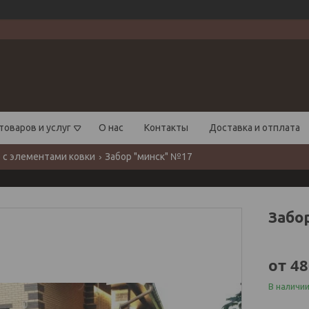
товаров и услуг
О нас
Контакты
Доставка и отплата
 с элементами ковки
Забор "минск" №17
Забо
от
48
В наличи