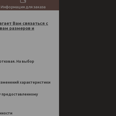
Информация для заказа
гает Вам связаться с
 вам размеров и
отковая. На выбор
т изменений характеристики
цу предоставленному
енности