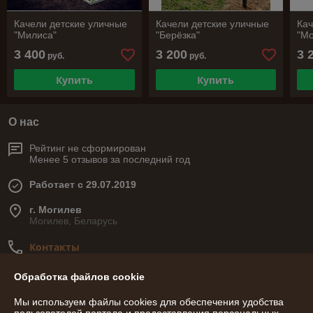
Качели детские уличные
Качели детские уличные
Кач
"Милиса"
"Берёзка"
"Мо
3 400
3 200
3 
руб.
руб.
Купить
Купить
О нас
Рейтинг не сформирован
Менее 5 отзывов за последний год
Работает с 29.07.2019
г. Могилев
Могилев, Беларусь
Контакты
Сегодня работает с 09:00 до 20:00
Обработка файлов cookie
Показать весь график работы
Мы используем файлы cookies для обеспечения удобства