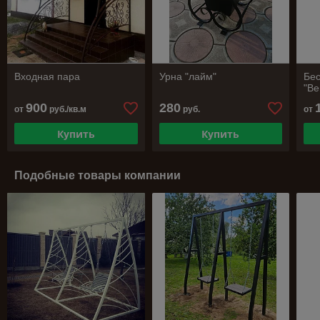
Входная пара
Урна "лайм"
Бес
"В
900
280
от
руб./кв.м
руб.
от
Купить
Купить
Подобные товары компании