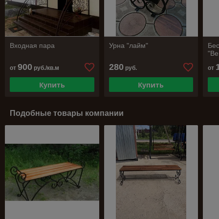
Входная пара
Урна "лайм"
Бес
"В
900
280
от
руб./кв.м
руб.
от
Купить
Купить
Подобные товары компании