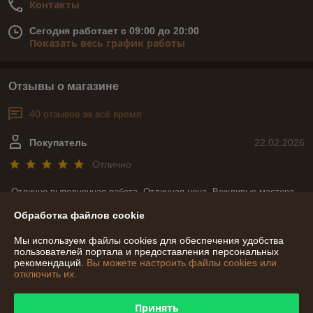
Контакты
Сегодня работает с 09:00 до 20:00
Показать весь график работы
Отзывы о магазине
40 отзывов за всё время
Покупатель
22.02.2026
Отлично
Отлично выполненная работа. Отличная цена. Вежливые мастера. 
И что не мало важно, при изготовлении моего заказа мастера всегда 
Обработка файлов cookie
были на связи и уточняли все детали. Большое спасибо за такую 
красоту.
Мы используем файлы cookies для обеспечения удобства
пользователей портала и предоставления персональных
Сделка подтверждена через корзину
рекомендаций.
Вы можете настроить файлы cookies или
отключить их.
Покупатель
14.02.2026
Принять