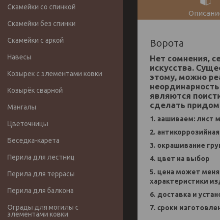
Скамейки со спинкой
Описани
Скамейки без спинки
Скамейки с аркой
Ворота
Навесы
Нет сомнения, с
искусства. Суще
Козырек с элементами ковки
этому, можно ре
неординарность 
Козырёк сварной
являются поист
сделать придом
Мангалы
1. зашиваем: лист
Цветочницы
2. антикоррозийна
Беседка-карета
3. окрашивание гр
Перила для лестниц
4. цвет на выбор
5. цена может меня
Перила для террасы
характеристики из
Перила для балкона
6. доставка и уста
Ограды для могилы с
7. сроки изготовле
элементами ковки