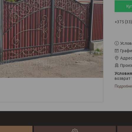
Ку
+375 (33
Услов
Графи
Адрес
Произ
возврат 
Подробне