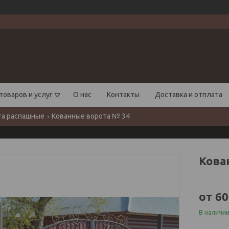
товаров и услуг
О нас
Контакты
Доставка и отплата
та распашные
Кованные ворота № 34
Кова
от
60
В наличи