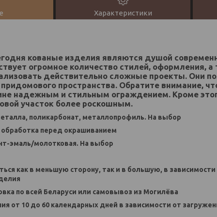
е
Характеристики
егодня кованые изделия являются душой современн
ствует огромное количество стилей, оформления, а
ализовать действительно сложные проекты. Они по
придомового пространства. Обратите внимание, чт
ине надежным и стильным ограждением. Кроме этог
овой участок более роскошным.
 металла, поликарбонат, металлопрофиль. На выбор
я обработка перед окрашиванием
унт-эмаль/молотковая. На выбор
ться как в меньшую сторону, так и в большую, в зависимости
делия
новка по всей Беларуси или самовывоз из Могилёва
ния от 10 до 60 календарных дней в зависимости от загруже