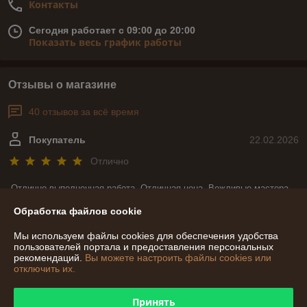
Контакты
Сегодня работает с 09:00 до 20:00
Показать весь график работы
Отзывы о магазине
40 отзывов за всё время
Покупатель
22.02.2026
Отлично
Отлично выполненная работа. Отличная цена. Вежливые мастера. 
И что не мало важно, при изготовлении моего заказа мастера всегда 
Обработка файлов cookie
были на связи и уточняли все детали. Большое спасибо за такую 
красоту.
Мы используем файлы cookies для обеспечения удобства
пользователей портала и предоставления персональных
Сделка подтверждена через корзину
рекомендаций.
Вы можете настроить файлы cookies или
отключить их.
Покупатель
14.02.2026
Принять