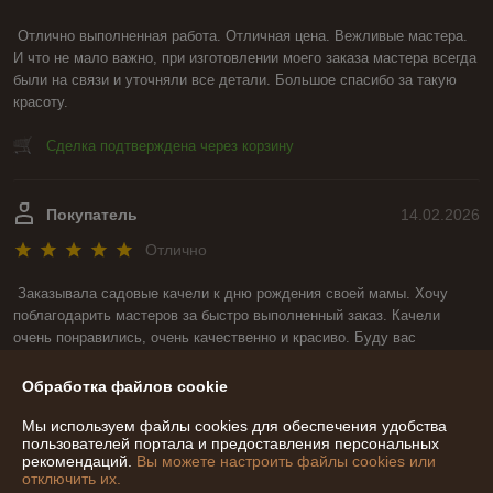
Отлично выполненная работа. Отличная цена. Вежливые мастера. 
И что не мало важно, при изготовлении моего заказа мастера всегда 
были на связи и уточняли все детали. Большое спасибо за такую 
красоту.
Сделка подтверждена через корзину
Покупатель
14.02.2026
Отлично
Заказывала садовые качели к дню рождения своей мамы. Хочу 
поблагодарить мастеров за быстро выполненный заказ. Качели 
очень понравились, очень качественно и красиво. Буду вас 
рекомендовать своим знакомым. Большое спасибо!
Обработка файлов cookie
Сделка подтверждена через корзину
Мы используем файлы cookies для обеспечения удобства
пользователей портала и предоставления персональных
Показать все отзывы
рекомендаций.
Вы можете настроить файлы cookies или
отключить их.